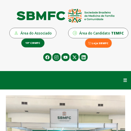
Área do Associado
Área do Candidato
TEMFC
19º CBMFC
Loja SBMFC
☰