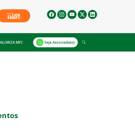
Loja
SBMFC
ALORIZA MFC
Seja Associada(o)
entos