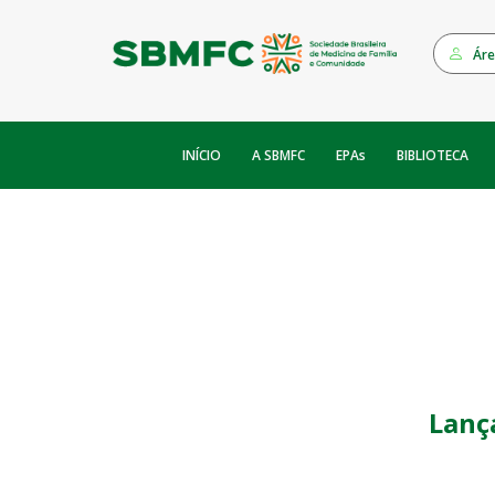
Áre
INÍCIO
EPAs
A SBMFC
BIBLIOTECA
Lanç