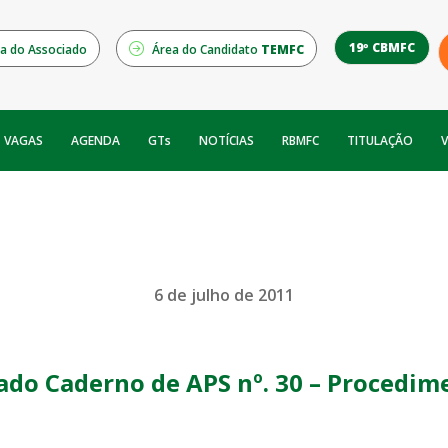
19º CBMFC
a do Associado
Área do Candidato
TEMFC
NOTÍCIAS
RBMFC
V
VAGAS
AGENDA
GTs
TITULAÇÃO
6 de julho de 2011
ado Caderno de APS nº. 30 – Procedim