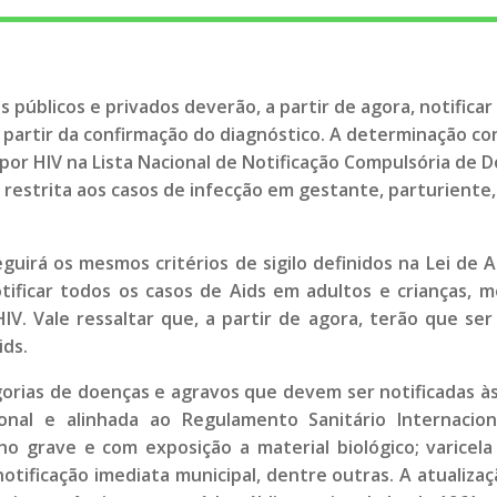
s públicos e privados deverão, a partir de agora, notific
a partir da confirmação do diagnóstico. A determinação co
ão por HIV na Lista Nacional de Notificação Compulsória d
a restrita aos casos de infecção em gestante, parturiente,
eguirá os mesmos critérios de sigilo definidos na Lei de 
otificar todos os casos de Aids em adultos e crianças
V. Vale ressaltar que, a partir de agora, terão que ser
ds.
gorias de doenças e agravos que devem ser notificadas à
ional e alinhada ao Regulamento Sanitário Internacion
ho grave e com exposição a material biológico; varicela
notificação imediata municipal, dentre outras. A atualizaç