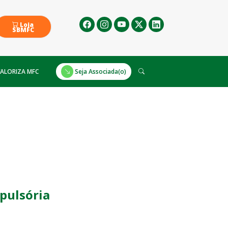
Loja
SBMFC
ALORIZA MFC
Seja Associada(o)
mpulsória