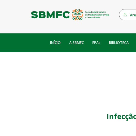
Áre
INÍCIO
EPAs
A SBMFC
BIBLIOTECA
Infecção