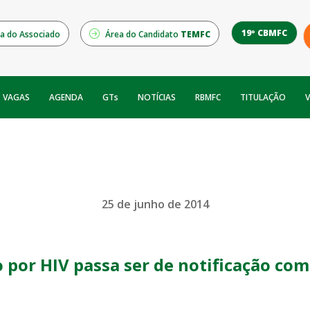
19º CBMFC
a do Associado
Área do Candidato
TEMFC
NOTÍCIAS
RBMFC
V
VAGAS
AGENDA
GTs
TITULAÇÃO
25 de junho de 2014
 por HIV passa ser de notificação co