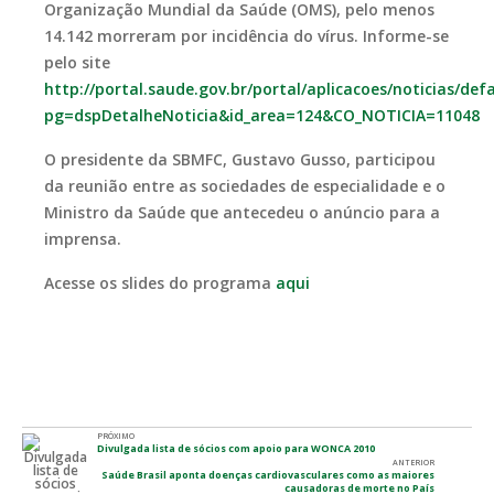
Organização Mundial da Saúde (OMS), pelo menos
14.142 morreram por incidência do vírus. Informe-se
pelo site
http://portal.saude.gov.br/portal/aplicacoes/noticias/def
pg=dspDetalheNoticia&id_area=124&CO_NOTICIA=11048
O presidente da SBMFC, Gustavo Gusso, participou
da reunião entre as sociedades de especialidade e o
Ministro da Saúde que antecedeu o anúncio para a
imprensa.
Acesse os slides do programa
aqui
PRÓXIMO
Divulgada lista de sócios com apoio para WONCA 2010
ANTERIOR
Saúde Brasil aponta doenças cardiovasculares como as maiores
causadoras de morte no País