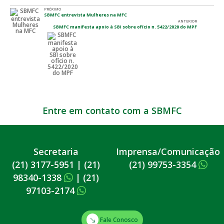
PRÓXIMO
SBMFC entrevista Mulheres na MFC
ANTERIOR
SBMFC manifesta apoio à SBI sobre ofício n. 5422/2020 do MPF
Entre em contato com a SBMFC
Secretaria
Imprensa/Comunicação
(21) 3177-5951
|
(21)
(21) 99753-3354
98340-1338
|
(21)
97103-2174
Fale Conosco