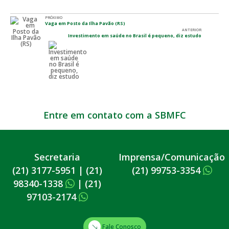
PRÓXIMO
Vaga em Posto da Ilha Pavão (RS)
ANTERIOR
Investimento em saúde no Brasil é pequeno, diz estudo
Entre em contato com a SBMFC
Secretaria
Imprensa/Comunicação
(21) 3177-5951
|
(21)
(21) 99753-3354
98340-1338
|
(21)
97103-2174
Fale Conosco