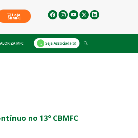
Loja
SBMFC
ALORIZA MFC
Seja Associada(o)
ontínuo no 13º CBMFC