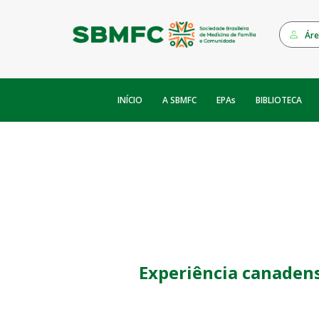
Áre
INÍCIO
EPAs
A SBMFC
BIBLIOTECA
Experiência canaden