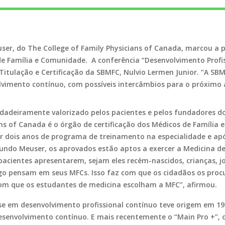
user, do
The College of Family Physicians of Canada
, marcou a 
de Família e Comunidade. A conferência “Desenvolvimento Profis
 Titulação e Certificação da SBMFC, Nulvio Lermen Junior. “A S
vimento contínuo, com possíveis intercâmbios para o próximo 
dadeiramente valorizado pelos pacientes e pelos fundadores d
ans of Canada
é o órgão de certificação dos Médicos de Família
 dois anos de programa de treinamento na especialidade e apó
egundo Meuser, os aprovados estão aptos a exercer a Medicina d
cientes apresentarem, sejam eles recém-nascidos, crianças, jo
ogo pensam em seus MFCs. Isso faz com que os cidadãos os pr
om que os estudantes de medicina escolham a MFC”, afirmou.
e em desenvolvimento profissional contínuo teve origem em 19
 desenvolvimento contínuo. E mais recentemente o “Main Pro +”