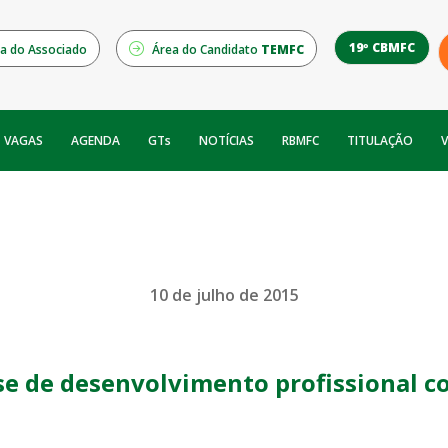
19º CBMFC
a do Associado
Área do Candidato
TEMFC
NOTÍCIAS
RBMFC
V
VAGAS
AGENDA
GTs
TITULAÇÃO
10 de julho de 2015
se de desenvolvimento profissional c