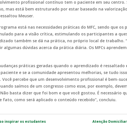
olvimento profissional contínuo tem o paciente em seu centro.
o, mas está bem estruturado por estar baseado na valorizaçã
 ressaltou Meuser.
ograma está nas necessidades práticas do MFC, sendo que os pr
ulado para a visão crítica, estimulando os participantes a ques
izado também se dá na prática, no próprio local de trabalho. 
ir algumas dúvidas acerca da prática diária. Os MFCs aprende
udanças práticas geradas quando o aprendizado é ressaltado e 
 paciente e se a comunidade apresentou melhorias, se tudo iss
 Você percebe que um desenvolvimento profissional é bem-suc
uando saímos de um congresso como esse, por exemplo, devemos
Não basta dizer que foi bom e que você gostou. É necessário q
e fato, como será aplicado o conteúdo recebido”, concluiu.
o inspirar os estudantes
Atenção Domicilia