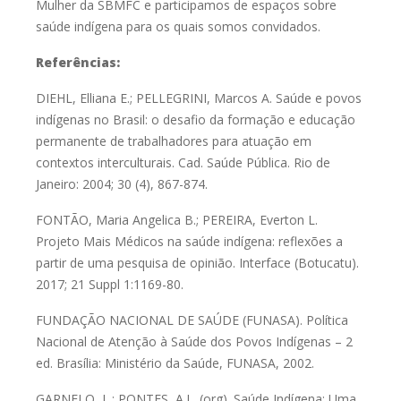
Mulher da SBMFC e participamos de espaços sobre
saúde indígena para os quais somos convidados.
R
eferências:
DIEHL, Elliana E.; PELLEGRINI, Marcos A. Saúde e povos
indígenas no Brasil: o desafio da formação e educação
permanente
de trabalhadores para atuação em
contextos interculturais. Cad.
Saúde Pública. Rio de
Janeiro: 2004; 30 (4), 867-874.
FONTÃO, Maria Angelica B.; PEREIRA, Everton L.
Projeto Mais
Médicos na saúde indígena: reflexões a
partir de uma pesquisa de
opinião. Interface (Botucatu).
2017; 21 Suppl 1:1169-80.
FUNDAÇÃO NACIONAL DE SAÚDE (FUNASA). Política
Nacional
de Atenção à Saúde dos Povos Indígenas – 2
ed. Brasília: Ministério
da Saúde, FUNASA, 2002.
GARNELO, L.; PONTES, A.L. (org). Saúde Indígena: Uma