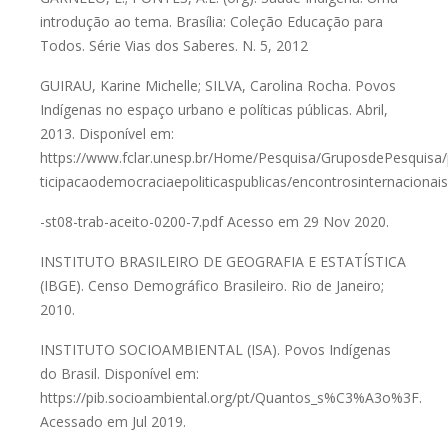
introdução ao tema. Brasília: Coleção Educação para
Todos. Série
Vias dos Saberes. N. 5, 2012
GUIRAU, Karine Michelle; SILVA, Carolina Rocha. Povos
Indígenas
no espaço urbano e políticas públicas. Abril,
2013. Disponível em:
https://www.fclar.unesp.br/Home/Pesquisa/GruposdePesquisa/
ticipacaodemocraciaepoliticaspublicas/encontrosinternacionais
-st08-trab-aceito-0200-7.pdf
Acesso em 29 Nov 2020.
INSTITUTO BRASILEIRO DE GEOGRAFIA E ESTATÍSTICA
(IBGE). Censo Demográfico Brasileiro. Rio de Janeiro;
2010.
INSTITUTO SOCIOAMBIENTAL (ISA). Povos Indígenas
do Brasil.
Disponível em:
https://pib.socioambiental.org/pt/Quantos_s%C3%A3o%3F.
Acessado em Jul 2019.