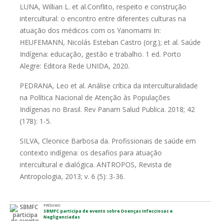
LUNA, Willian L. et al.Conflito, respeito e construção
intercultural: o
encontro entre diferentes culturas na
atuação dos médicos com os
Yanomami
In:
HEUFEMANN, Nicolás Esteban Castro (org.); et al.
Saúde
Indígena: educação, gestão e trabalho. 1 ed. Porto
Alegre:
Editora Rede UNIDA, 2020.
PEDRANA, Leo et al. Análise crítica da interculturalidade
na Política
Nacional de Atenção às Populações
Indígenas no Brasil. Rev Panam
Salud Publica. 2018; 42
(178): 1-5.
SILVA, Cleonice Barbosa da. Profissionais de saúde em
contexto
indígena: os desafios para atuação
intercultural e dialógica.
ANTROPOS, Revista de
Antropologia, 2013; v. 6 (5): 3-36.
PRÓXIMO
SBMFC participa de evento sobre Doenças Infecciosas e
Negligenciadas