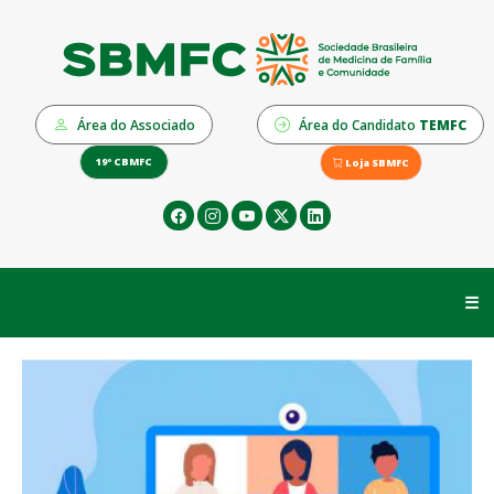
Área do Associado
Área do Candidato
TEMFC
19º CBMFC
Loja SBMFC
☰