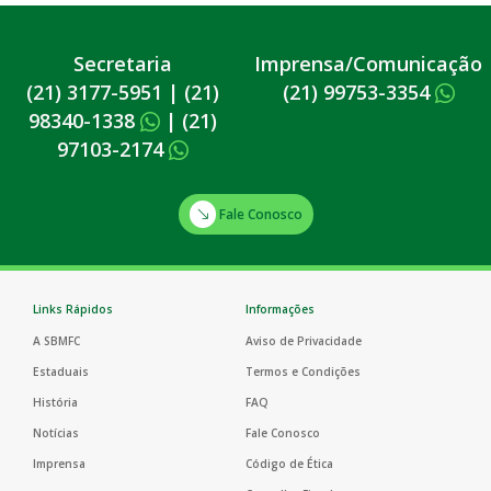
Secretaria
Imprensa/Comunicação
(21) 3177-5951
|
(21)
(21) 99753-3354
98340-1338
|
(21)
97103-2174
Fale Conosco
Links Rápidos
Informações
A SBMFC
Aviso de Privacidade
Estaduais
Termos e Condições
História
FAQ
Notícias
Fale Conosco
Imprensa
Código de Ética