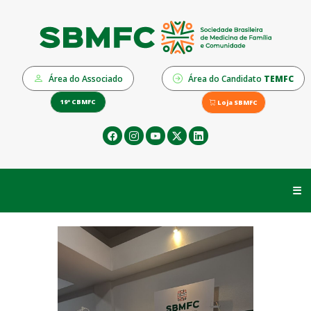
Área do Associado
Área do Candidato
TEMFC
19º CBMFC
Loja SBMFC
☰