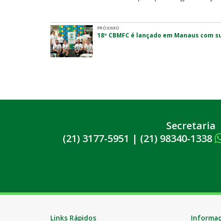
PRÓXIMO
18º CBMFC é lançado em Manaus com s
Secretaria
(21) 3177-5951
|
(21) 98340-1338
Links Rápidos
Informa