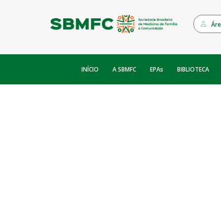
Áre
INÍCIO
EPAs
A SBMFC
BIBLIOTECA