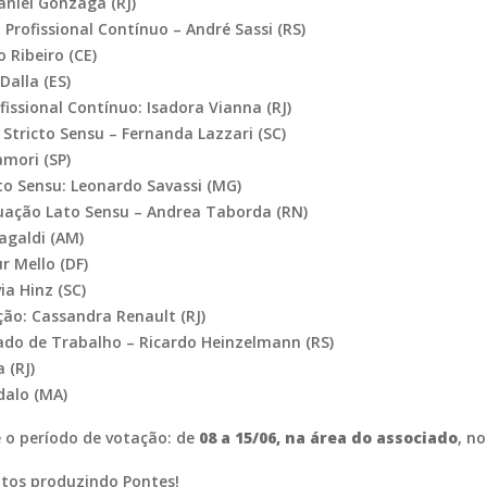
aniel Gonzaga (RJ)
 Profissional Contínuo – André Sassi (RS)
 Ribeiro (CE)
alla (ES)
ssional Contínuo: Isadora Vianna (RJ)
Stricto Sensu – Fernanda Lazzari (SC)
mori (SP)
o Sensu: Leonardo Savassi (MG)
duação Lato Sensu – Andrea Taborda (RN)
agaldi (AM)
r Mello (DF)
ia Hinz (SC)
ção: Cassandra Renault (RJ)
rcado de Trabalho – Ricardo Heinzelmann (RS)
 (RJ)
dalo (MA)
 o período de votação: de
08 a 15/06, na área do associado
, no
tos produzindo Pontes!