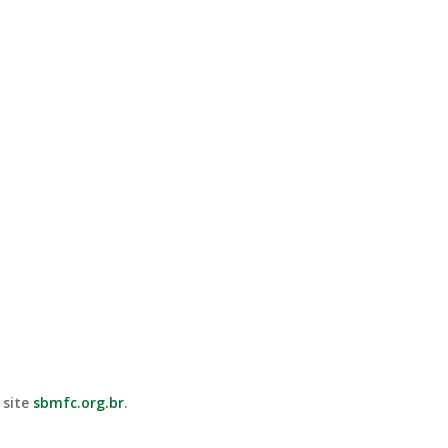
 site
sbmfc.org.br
.