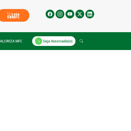
Loja
SBMFC
ALORIZA MFC
Seja Associada(o)