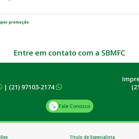
uper promoção
Entre em contato com a SBMFC
Impr
|
(21) 97103-2174
(2
Fale Conosco
ções
Título de Especialista