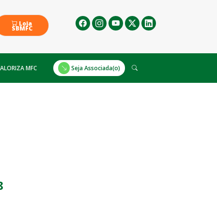
Loja
SBMFC
ALORIZA MFC
Seja Associada(o)
8