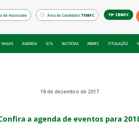
19º CBMFC
a do Associado
Área do Candidato
TEMFC
NOTÍCIAS
RBMFC
V
VAGAS
AGENDA
GTs
TITULAÇÃO
18 de dezembro de 2017
Confira a agenda de eventos para 201