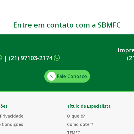
Entre em contato com a SBMFC
Impr
|
(21) 97103-2174
(2
Fale Conosco
ções
Título de Especialista
 Privacidade
O que é?
e Condições
Como obter?
TEMFC