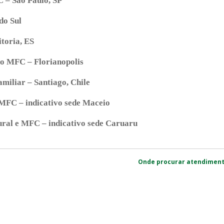
 – São Paulo, SP
do Sul
toria, ES
ro MFC – Florianopolis
miliar – Santiago, Chile
 MFC – indicativo sede Maceio
ural e MFC – indicativo sede Caruaru
Onde procurar atendiment