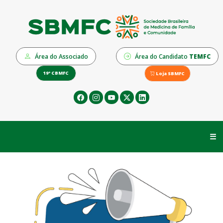
Área do Associado
Área do Candidato
TEMFC
19º CBMFC
Loja SBMFC
☰