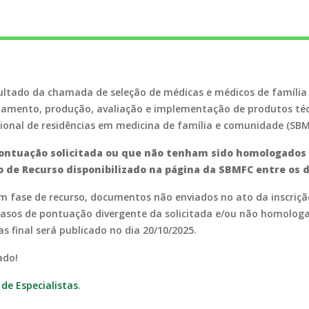
esultado da chamada de seleção de médicas e médicos de famíl
hamento, produção, avaliação e implementação de produtos té
onal de residências em medicina de família e comunidade (SBMF
ontuação solicitada ou que não tenham sido homologados 
e Recurso disponibilizado na página da SBMFC entre os dia
m fase de recurso, documentos não enviados no ato da inscrição
casos de pontuação divergente da solicitada e/ou não homologa
s final será publicado no dia 20/10/2025.
tado!
de Especialistas
.