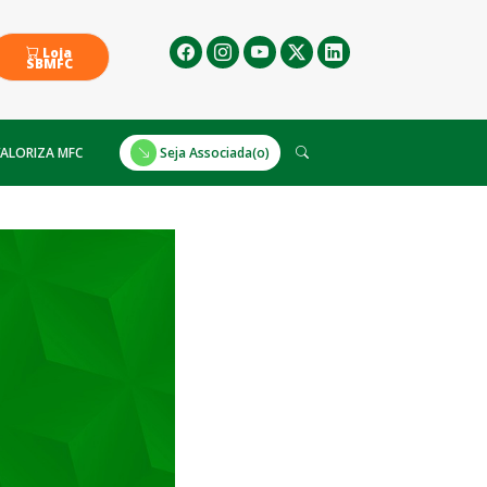
Loja
SBMFC
ALORIZA MFC
Seja Associada(o)