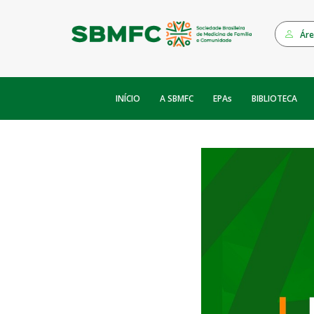
Áre
INÍCIO
EPAs
A SBMFC
BIBLIOTECA