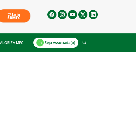
Loja
SBMFC
ALORIZA MFC
Seja Associada(o)