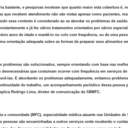
aria bastante, e pesquisas mostram que quanto maior esta cobertura é, 
soas que recebem atendimento não são vistas apenas como pacientes, 
 todo esse contexto é considerado ao se abordar os problemas de saúd
stantemente e já fez vários tratamentos orientados por vários especiali
e dois anos de idade e mantê-lo no colo com frequência, ou de uma pess
uma orientação adequada sobre as formas de preparar seus alimentos e
s problemas são solucionados, sempre orientando com base nas melhor
s desnecessárias que costumam ocorrer com frequência em serviços d
hecê-las. E abordando os problemas adequadamente, evitamos problemas
continuidade do trabalho, um acompanhamento periódico dessa pessoa p
explica Rodrigo Lima, diretor de comunicação da SBMFC.
ia e comunidade (MFC), especialidade médica atuante nas Unidades de S
as pessoas são encaminhadas a outros serviços onde receberão o cuid