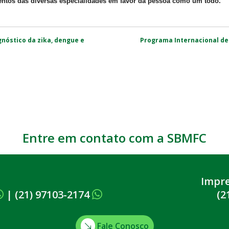
entos das diversas especialidades em favor da pessoa como um todo.
gnóstico da zika, dengue e
Programa Internacional de
Entre em contato com a SBMFC
Impr
|
(21) 97103-2174
(2
Fale Conosco