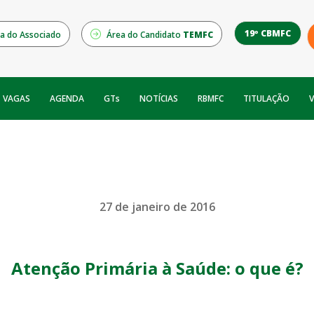
19º CBMFC
a do Associado
Área do Candidato
TEMFC
NOTÍCIAS
RBMFC
V
VAGAS
AGENDA
GTs
TITULAÇÃO
27 de janeiro de 2016
Atenção Primária à Saúde: o que é?