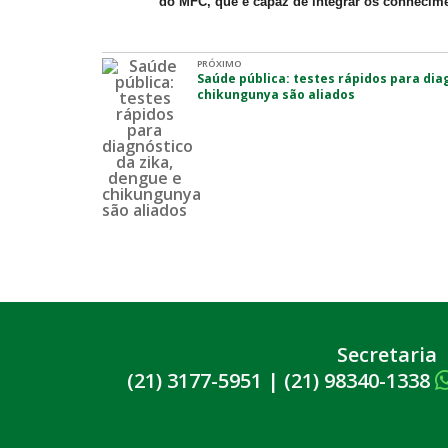
do MFC, que é capaz de integrar os conhecim
PRÓXIMO
Saúde pública: testes rápidos para dia
chikungunya são aliados
Secretaria
(21) 3177-5951
|
(21) 98340-1338