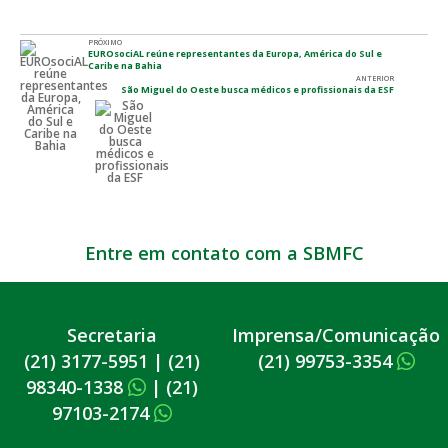
PRÓXIMO
EUROsociAL reúne representantes da Europa, América do Sul e
Caribe na Bahia
ANTERIOR
São Miguel do Oeste busca médicos e profissionais da ESF
Entre em contato com a SBMFC
Secretaria
Imprensa/Comunicação
(21) 3177-5951
|
(21)
(21) 99753-3354
98340-1338
|
(21)
97103-2174