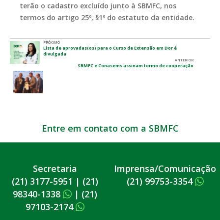
terão o cadastro excluído junto à SBMFC, nos
termos do artigo 25º, §1º do estatuto da entidade.
PRÓXIMO
Lista de aprovadas(os) para o Curso de Extensão em Dor é
divulgada
ANTERIOR
SBMFC e Conasems assinam termo de cooperação
Entre em contato com a SBMFC
Secretaria
Imprensa/Comunicação
(21) 3177-5951
|
(21)
(21) 99753-3354
98340-1338
|
(21)
97103-2174