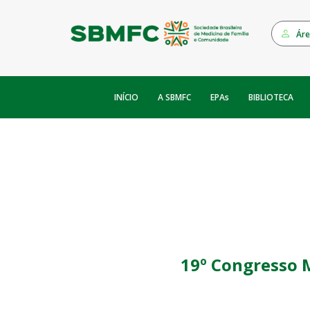
Áre
INÍCIO
EPAs
A SBMFC
BIBLIOTECA
19º Congresso 