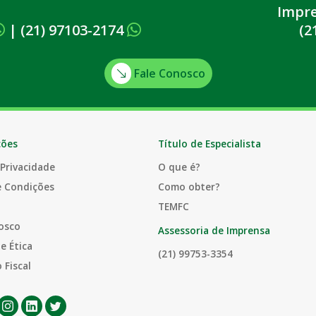
Impr
|
(21) 97103-2174
(2
Fale Conosco
ções
Título de Especialista
 Privacidade
O que é?
e Condições
Como obter?
TEMFC
osco
Assessoria de Imprensa
e Ética
(21) 99753-3354
 Fiscal