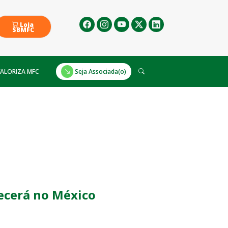
Loja
SBMFC
ALORIZA MFC
Seja Associada(o)
ecerá no México