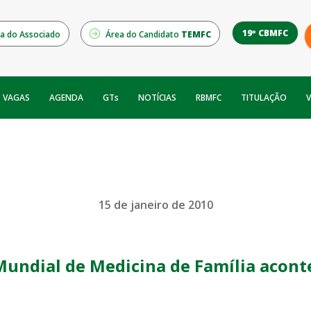
19º CBMFC
a do Associado
Área do Candidato
TEMFC
NOTÍCIAS
RBMFC
V
VAGAS
AGENDA
GTs
TITULAÇÃO
15 de janeiro de 2010
Mundial de Medicina de Família acont