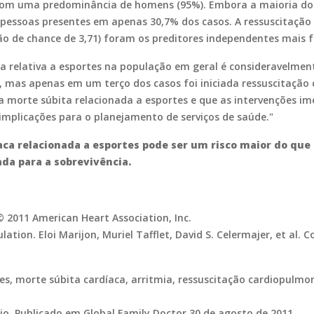
 com uma predominância de homens (95%). Embora a maioria dos 
essoas presentes em apenas 30,7% dos casos. A ressuscitação
razão de chance de 3,71) foram os preditores independentes mais f
ta relativa a esportes na população em geral é consideravelme
, mas apenas em um terço dos casos foi iniciada ressuscitação
da morte súbita relacionada a esportes e que as intervenções i
mplicações para o planejamento de serviços de saúde."
ca relacionada a esportes pode ser um risco maior do que 
da para a sobrevivência.
© 2011 American Heart Association, Inc.
tion. Eloi Marijon, Muriel Tafflet, David S. Celermajer, et al. 
tes, morte súbita cardíaca, arritmia, ressuscitação cardiopulmon
hio. Publicado em Global Family Doctor 30 de agosto de 2011