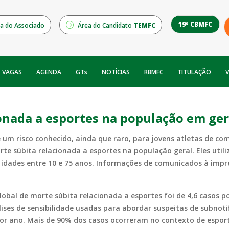
19º CBMFC
a do Associado
Área do Candidato
TEMFC
NOTÍCIAS
RBMFC
V
VAGAS
AGENDA
GTs
TITULAÇÃO
ionada a esportes na população em ger
 um risco conhecido, ainda que raro, para jovens atletas de co
te súbita relacionada a esportes na população geral. Eles uti
idades entre 10 e 75 anos. Informações de comunicados à impr
lobal de morte súbita relacionada a esportes foi de 4,6 casos 
lises de sensibilidade usadas para abordar suspeitas de subno
or ano. Mais de 90% dos casos ocorreram no contexto de esporte