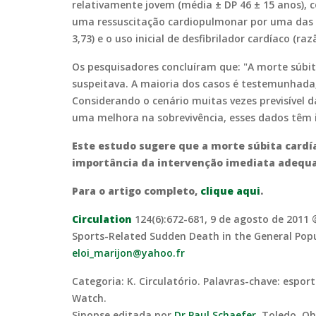
relativamente jovem (média ± DP 46 ± 15 anos),
uma ressuscitação cardiopulmonar por uma das p
3,73) e o uso inicial de desfibrilador cardíaco (
Os pesquisadores concluíram que: "A morte súbi
suspeitava. A maioria dos casos é testemunhada
Considerando o cenário muitas vezes previsível 
uma melhora na sobrevivência, esses dados têm i
Este estudo sugere que a morte súbita cardía
importância da intervenção imediata adequa
Para o artigo completo,
clique aqui
.
Circulation
124(6):672-681, 9 de agosto de 2011 
Sports-Related Sudden Death in the General Popula
eloi_marijon@yahoo.fr
Categoria: K. Circulatório. Palavras-chave: espor
Watch.
Sinopse editada por
Dr Paul Schaefer
, Toledo, O