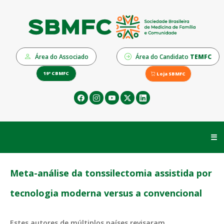
Área do Associado
Área do Candidato
TEMFC
19º CBMFC
Loja SBMFC
☰
Meta-análise da tonssilectomia assistida por
tecnologia moderna versus a convencional
Estes autores de múltiplos países revisaram