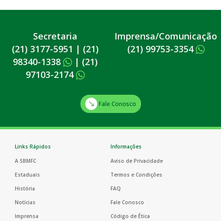
Secretaria
Imprensa/Comunicação
(21) 3177-5951
|
(21)
(21) 99753-3354
98340-1338
|
(21)
97103-2174
Fale Conosco
Links Rápidos
Informações
A SBMFC
Aviso de Privacidade
Estaduais
Termos e Condições
História
FAQ
Notícias
Fale Conosco
Imprensa
Código de Ética