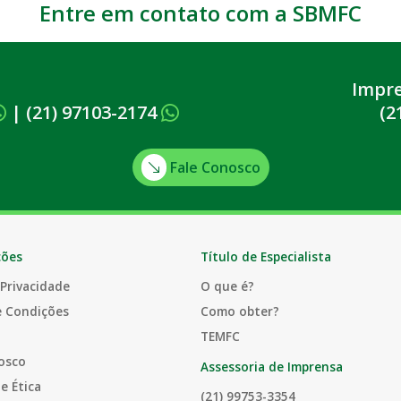
Entre em contato com a SBMFC
Impr
|
(21) 97103-2174
(2
Fale Conosco
ções
Título de Especialista
 Privacidade
O que é?
e Condições
Como obter?
TEMFC
osco
Assessoria de Imprensa
e Ética
(21) 99753-3354