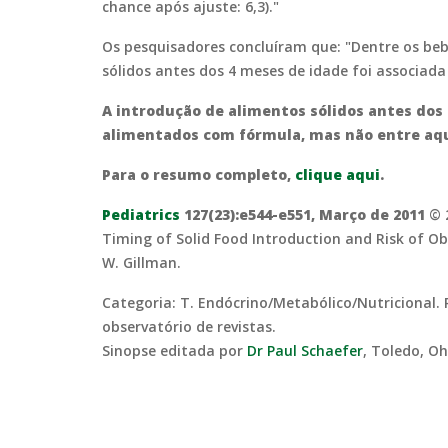
chance após ajuste: 6,3)."
Os pesquisadores concluíram que: "Dentre os b
sólidos antes dos 4 meses de idade foi associad
A introdução de alimentos sólidos antes dos
alimentados com fórmula, mas não entre aqu
Para o resumo completo,
clique aqui
.
Pediatrics
127(23):e544-e551, Março de 2011
© 
Timing of Solid Food Introduction and Risk of Ob
W. Gillman.
Categoria: T. Endócrino/Metabólico/Nutricional.
observatório de revistas.
Sinopse editada por
Dr Paul Schaefer
, Toledo, O