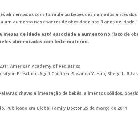
ebês alimentados com formula ou bebês desmamados antes dos 4
a a um aumento nas chances de obesidade aos 3 anos de idade."
 6 meses de idade está associada a aumento no risco de ob
eles alimentados com leite materno.
2011 American Academy of Pediatrics
esity in Preschool-Aged Children. Susanna Y. Huh, Sheryl L. Rif
 Palavras-chave: alimentação de bebês, alimentos sólidos, obe
hio. Publicado em Global Family Doctor 25 de março de 2011