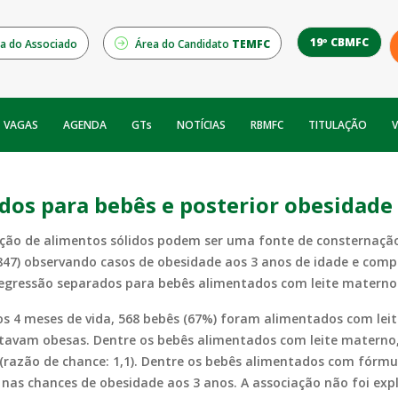
19º CBMFC
a do Associado
Área do Candidato
TEMFC
NOTÍCIAS
RBMFC
V
VAGAS
AGENDA
GTs
TITULAÇÃO
dos para bebês e posterior obesidade
ão de alimentos sólidos podem ser uma fonte de consternação 
=847) observando casos de obesidade aos 3 anos de idade e co
regressão separados para bebês alimentados com leite materno
os 4 meses de vida, 568 bebês (67%) foram alimentados com le
 estavam obesas. Dentre os bebês alimentados com leite matern
 (razão de chance: 1,1). Dentre os bebês alimentados com fórmul
nas chances de obesidade aos 3 anos. A associação não foi exp