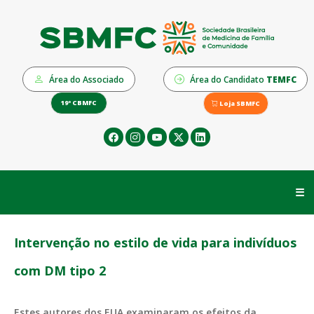
Área do Associado
Área do Candidato
TEMFC
19º CBMFC
Loja SBMFC
☰
Intervenção no estilo de vida para indivíduos
com DM tipo 2
Estes autores dos EUA examinaram os efeitos da