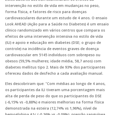
intervenção no estilo de vida em mudanças no peso,
forma física, e fatores de risco para doenças
cardiovasculares durante um estudo de 4 anos. O ensaio
Look AHEAD (Ação para a Saúde no Diabetes) é um ensaio
clínico randomizado em vários centros que compara os
efeitos de uma intervenção intensiva no estilo de vida
(ILI) e apoio e educação em diabetes (DSE; o grupo de
controle) na incidência de eventos graves de doença
cardiovascular em 5145 indivíduos com sobrepeso ou
obesos (59,5% mulheres; idade média, 58,7 anos) com
diabetes mellitus tipo 2. Mais de 93% dos participantes
ofereceu dados de desfecho a cada avaliação manual.
Eles descobriram que: "Com médias ao longo de 4 anos,
os participantes da ILI tiveram uma porcentagem mais
alta de perda de peso do que os participantes do DSE
(-6,15% vs -0,88%) e maiores melhorias na forma física
demonstrada na esteira (12,74% vs 1,96%), nível de
hemoglobina A1c (-0,36% vs -0,09%), pressão sanguínea