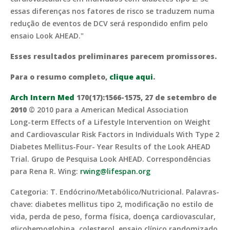
essas diferenças nos fatores de risco se traduzem numa
redução de eventos de DCV será respondido enfim pelo
ensaio Look AHEAD."
Esses resultados preliminares parecem promissores.
Para o resumo completo,
clique aqui
.
Arch Intern Med
170(17):1566-1575, 27 de setembro de
2010
© 2010 para a American Medical Association
Long-term Effects of a Lifestyle Intervention on Weight
and Cardiovascular Risk Factors in Individuals With Type 2
Diabetes Mellitus-Four- Year Results of the Look AHEAD
Trial. Grupo de Pesquisa Look AHEAD. Correspondências
para Rena R. Wing:
rwing@lifespan.org
Categoria: T. Endócrino/Metabólico/Nutricional. Palavras-
chave: diabetes mellitus tipo 2, modificação no estilo de
vida, perda de peso, forma física, doença cardiovascular,
glicohemoglobina, colesterol, ensaio clínico randomizado,