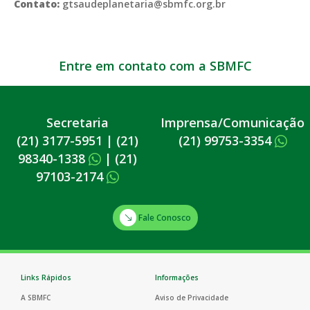
Contato:
gtsaudeplanetaria@sbmfc.org.br
Entre em contato com a SBMFC
Secretaria
Imprensa/Comunicação
(21) 3177-5951
|
(21)
(21) 99753-3354
98340-1338
|
(21)
97103-2174
Fale Conosco
Links Rápidos
Informações
A SBMFC
Aviso de Privacidade