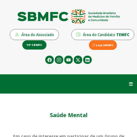
Área do Associado
Área do Candidato
TEMFC
19º CBMFC
Loja SBMFC
☰
Saúde Mental
Em caso de interesse em participar de um Grupo de