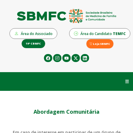
Área do Associado
Área do Candidato
TEMFC
19º CBMFC
Loja SBMFC
☰
Abordagem Comunitária
Em caso de interesse em participar de um Grupo de