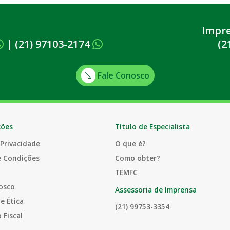
Impr
|
(21) 97103-2174
(2
Fale Conosco
ções
Título de Especialista
 Privacidade
O que é?
e Condições
Como obter?
TEMFC
osco
Assessoria de Imprensa
e Ética
(21) 99753-3354
 Fiscal