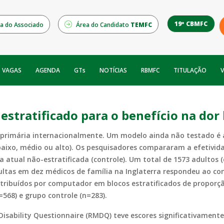
19º CBMFC
a do Associado
Área do Candidato
TEMFC
NOTÍCIAS
RBMFC
V
VAGAS
AGENDA
GTs
TITULAÇÃO
estratificado para o benefício na dor
 primária internacionalmente. Um modelo ainda não testado é 
baixo, médio ou alto). Os pesquisadores compararam a efetivida
ca atual não-estratificada (controle). Um total de 1573 adultos 
ltas em dez médicos de família na Inglaterra respondeu ao conv
stribuídos por computador em blocos estratificados de proporçã
568) e grupo controle (n=283).
isability Questionnaire (RMDQ) teve escores significativament