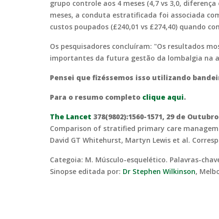
grupo controle aos 4 meses (4,7 vs 3,0, diferença 
meses, a conduta estratificada foi associada co
custos poupados (£240,01 vs £274,40) quando co
Os pesquisadores concluíram: "Os resultados mos
importantes da futura gestão da lombalgia na a
Pensei que fizéssemos isso utilizando bande
Para o resumo completo
clique aqui
.
The Lancet
378(9802):1560-1571, 29 de Outubro
Comparison of stratified primary care management
David GT Whitehurst, Martyn Lewis et al. Corres
Categoia: M. Músculo-esquelético. Palavras-chave
Sinopse editada por:
Dr Stephen Wilkinson
, Melb