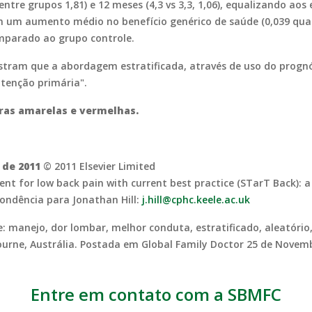
entre grupos 1,81) e 12 meses (4,3 vs 3,3, 1,06), equalizando aos
m um aumento médio no benefício genérico de saúde (0,039 qual
mparado ao grupo controle.
tram que a abordagem estratificada, através de uso do prognós
tenção primária".
iras amarelas e vermelhas.
 de 2011
© 2011 Elsevier Limited
 for low back pain with current best practice (STarT Back): a r
pondência para Jonathan Hill:
j.hill@cphc.keele.ac.uk
: manejo, dor lombar, melhor conduta, estratificado, aleatório
ourne, Austrália. Postada em Global Family Doctor 25 de Novem
Entre em contato com a SBMFC