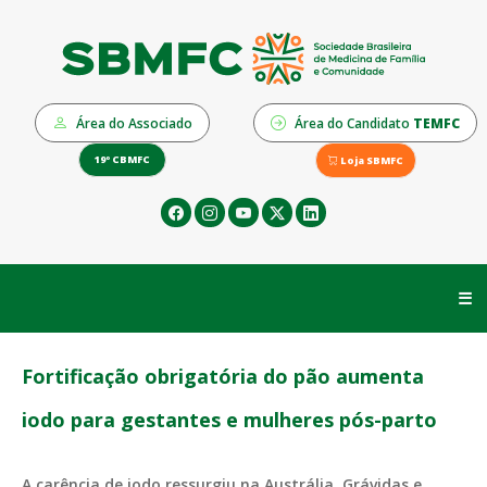
Área do Associado
Área do Candidato
TEMFC
19º CBMFC
Loja SBMFC
☰
Fortificação obrigatória do pão aumenta
iodo para gestantes e mulheres pós-parto
A carência de iodo ressurgiu na Austrália. Grávidas e