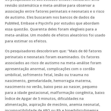
revisão sistemática e meta-análise para observar a
associação entre fatores perinatais e neonatais e o risco
de autismo. Eles buscaram nos bancos de dados da
PubMed
,
Embase
e
PsycInfo
por estudos que abordam
essa questão. Quarenta deles foram elegíveis para a
meta-análise. Um modelo de efeitos aleatórios foi usado
para estimar os efeitos.
Os pesquisadores descobriram que: “Mais de 60 fatores
perinatais e neonatais foram examinados. Os fatores
associados ao risco de autismo na meta-análise foram
apresentação anormal, complicações com o cordão
umbilical, sofrimento fetal, lesão ou trauma no
nascimento, gemelaridade, hemorragia materna,
nascimento no verão, baixo peso ao nascer, pequeno
para a idade gestacional, malformação congênita, baixo
Índice de Apgar de 5 minutos, dificuldades na
alimentação, aspiração de mecônio, anemia neonatal,
incompatibilidade de ABO ou Rh e hiperbilirrubinemia.