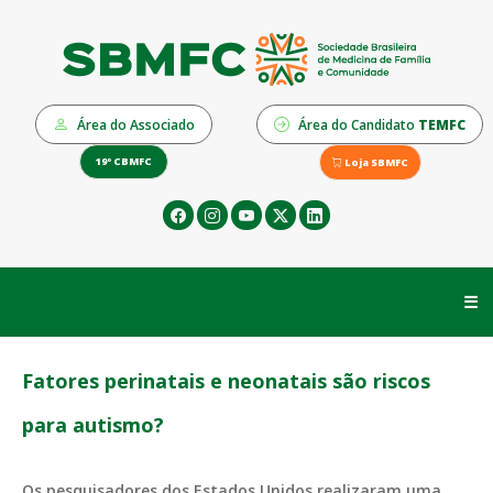
Área do Associado
Área do Candidato
TEMFC
19º CBMFC
Loja SBMFC
☰
Fatores perinatais e neonatais são riscos
para autismo?
Os pesquisadores dos Estados Unidos realizaram uma