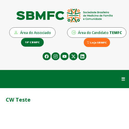
Área do Associado
Área do Candidato
TEMFC
19º CBMFC
Loja SBMFC
☰
CW Teste