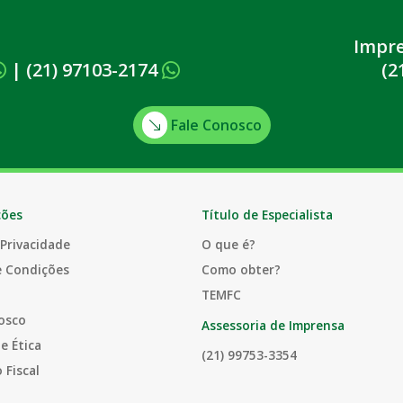
Impr
|
(21) 97103-2174
(2
Fale Conosco
ções
Título de Especialista
 Privacidade
O que é?
e Condições
Como obter?
TEMFC
osco
Assessoria de Imprensa
e Ética
(21) 99753-3354
 Fiscal