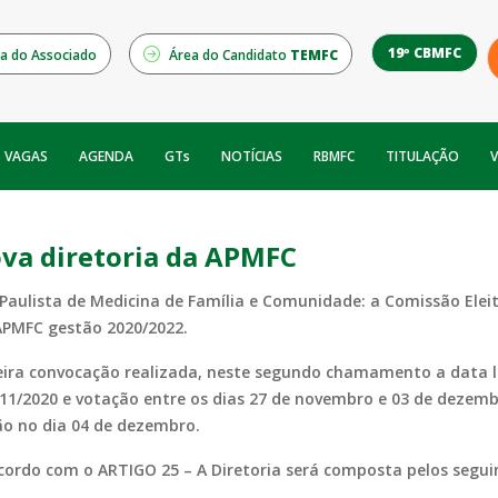
19º CBMFC
a do Associado
Área do Candidato
TEMFC
NOTÍCIAS
RBMFC
V
VAGAS
AGENDA
GTs
TITULAÇÃO
ova diretoria da APMFC
Paulista de Medicina de Família e Comunidade: a Comissão Eleit
APMFC gestão 2020/2022.
ira convocação realizada, neste segundo chamamento a data limi
/2020 e votação entre os dias 27 de novembro e 03 de dezembro
ão no dia 04 de dezembro.
ordo com o ARTIGO 25 – A Diretoria será composta pelos segui