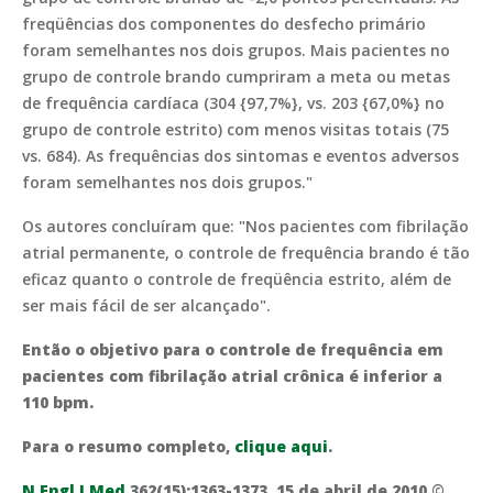
freqüências dos componentes do desfecho primário
foram semelhantes nos dois grupos. Mais pacientes no
grupo de controle brando cumpriram a meta ou metas
de frequência cardíaca (304 {97,7%}, vs. 203 {67,0%} no
grupo de controle estrito) com menos visitas totais (75
vs. 684). As frequências dos sintomas e eventos adversos
foram semelhantes nos dois grupos."
Os autores concluíram que: "Nos pacientes com fibrilação
atrial permanente, o controle de frequência brando é tão
eficaz quanto o controle de freqüência estrito, além de
ser mais fácil de ser alcançado".
Então o objetivo para o controle de frequência em
pacientes com fibrilação atrial crônica é inferior a
110 bpm.
Para o resumo completo,
clique aqui
.
N Engl J Med
362(15):1363-1373, 15 de abril de 2010
©