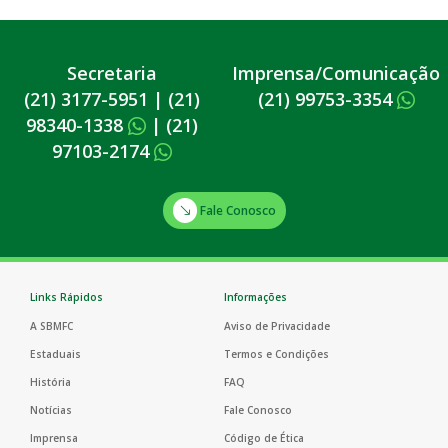
Secretaria
Imprensa/Comunicação
(21) 3177-5951
|
(21)
(21) 99753-3354
98340-1338
|
(21)
97103-2174
Fale Conosco
Links Rápidos
Informações
A SBMFC
Aviso de Privacidade
Estaduais
Termos e Condições
História
FAQ
Notícias
Fale Conosco
Imprensa
Código de Ética