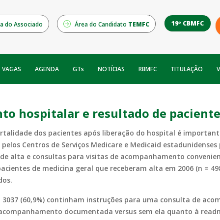
19º CBMFC
a do Associado
Área do Candidato
TEMFC
NOTÍCIAS
RBMFC
V
VAGAS
AGENDA
GTs
TITULAÇÃO
o hospitalar e resultado de pacient
rtalidade dos pacientes após liberação do hospital é importan
 pelos Centros de Serviços
Medicare
e
Medicaid
estadunidenses p
s de alta e consultas para visitas de acompanhamento convenien
pacientes de medicina geral que receberam alta em 2006 (n = 49
dos.
ta, 3037 (60,9%) continham instruções para uma consulta de a
 acompanhamento documentada versus sem ela quanto à readmi