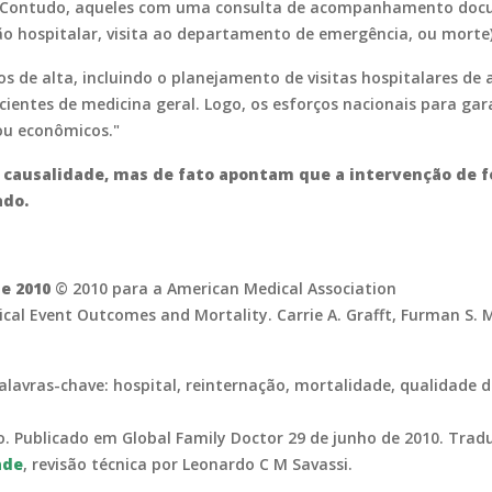
ta. Contudo, aqueles com uma consulta de acompanhamento do
o hospitalar, visita ao departamento de emergência, ou morte) 
os de alta, incluindo o planejamento de visitas hospitalares
cientes de medicina geral. Logo, os esforços nacionais para g
ou econômicos."
 causalidade, mas de fato apontam que a intervenção de
ado.
de 2010
© 2010 para a American Medical Association
cal Event Outcomes and Mortality. Carrie A. Grafft, Furman S. Mc
 Palavras-chave: hospital, reinternação, mortalidade, qualida
io. Publicado em Global Family Doctor 29 de junho de 2010. Tra
ade
, revisão técnica por Leonardo C M Savassi.