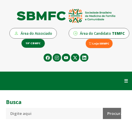
Área do Associado
Área do Candidato
TEMFC
19º CBMFC
Loja SBMFC
☰
Busca
Procurar