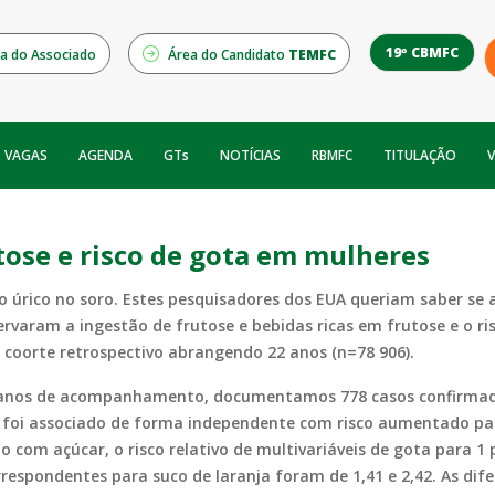
19º CBMFC
a do Associado
Área do Candidato
TEMFC
NOTÍCIAS
RBMFC
V
VAGAS
AGENDA
GTs
TITULAÇÃO
tose e risco de gota em mulheres
 úrico no soro. Estes pesquisadores dos EUA queriam saber se a
rvaram a ingestão de frutose e bebidas ricas em frutose e o ri
coorte retrospectivo abrangendo 22 anos (n=78 906).
2 anos de acompanhamento, documentamos 778 casos confirmado
se foi associado de forma independente com risco aumentado 
com açúcar, o risco relativo de multivariáveis de gota para 1 p
correspondentes para suco de laranja foram de 1,41 e 2,42. As di