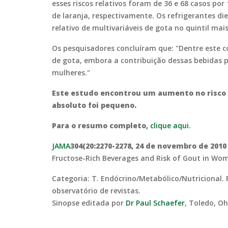
esses riscos relativos foram de 36 e 68 casos po
de laranja, respectivamente. Os refrigerantes di
relativo de multivariáveis de gota no quintil mais
Os pesquisadores concluíram que: "Dentre este c
de gota, embora a contribuição dessas bebidas p
mulheres."
Este estudo encontrou um aumento no risco 
absoluto foi pequeno.
Para o resumo completo,
clique aqui.
JAMA
304(20:2270-2278, 24 de novembro de 2010
Fructose-Rich Beverages and Risk of Gout in Wome
Categoria: T. Endócrino/Metabólico/Nutricional. 
observatório de revistas.
Sinopse editada por
Dr Paul Schaefer
, Toledo, O