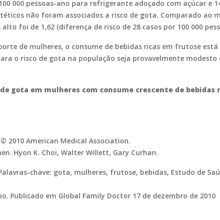
r 100 000 pessoas-ano para refrigerante adoçado com açúcar e 1
etéticos não foram associados a risco de gota. Comparado ao mai
 alto foi de 1,62 (diferença de risco de 28 casos por 100 000 pes
oorte de mulheres, o consume de bebidas ricas em frutose está
ara o risco de gota na população seja provavelmente modesto c
de gota em mulheres com consume crescente de bebidas r
© 2010 American Medical Association.
n. Hyon K. Choi, Walter Willett, Gary Curhan.
Palavras-chave: gota, mulheres, frutose, bebidas, Estudo de Sa
hio. Publicado em Global Family Doctor 17 de dezembro de 2010