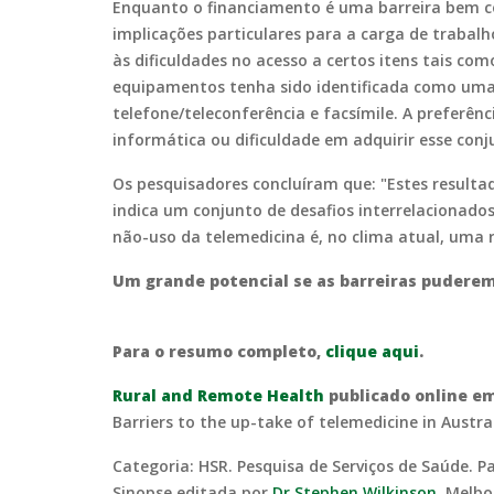
Enquanto o financiamento é uma barreira bem co
implicações particulares para a carga de trabalh
às dificuldades no acesso a certos itens tais 
equipamentos tenha sido identificada como uma 
telefone/teleconferência e facsímile. A preferên
informática ou dificuldade em adquirir esse conj
Os pesquisadores concluíram que: "Estes resulta
indica um conjunto de desafios interrelacionad
não-uso da telemedicina é, no clima atual, uma r
Um grande potencial se as barreiras puderem
Para o resumo completo,
clique aqui
.
Rural and Remote Health
publicado online em
Barriers to the up-take of telemedicine in Austra
Categoria: HSR. Pesquisa de Serviços de Saúde. Pa
Sinopse editada por
Dr Stephen Wilkinson
, Melbo