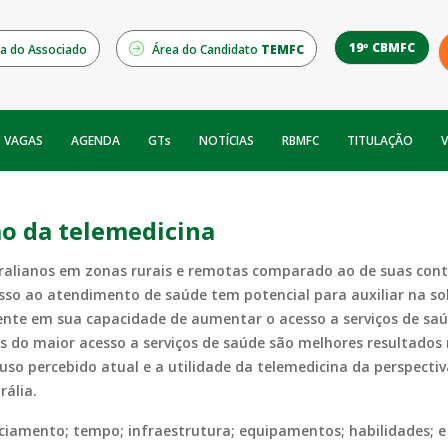
19º CBMFC
a do Associado
Área do Candidato
TEMFC
NOTÍCIAS
RBMFC
V
VAGAS
AGENDA
GTs
TITULAÇÃO
ão da telemedicina
ralianos em zonas rurais e remotas comparado ao de suas cont
sso ao atendimento de saúde tem potencial para auxiliar na so
nte em sua capacidade de aumentar o acesso a serviços de saú
tos do maior acesso a serviços de saúde são melhores resultado
so percebido atual e a utilidade da telemedicina da perspectiva
rália.
anciamento; tempo; infraestrutura; equipamentos; habilidades; 