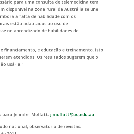
ssário para uma consulta de telemedicina tem
m disponível na zona rural da Austrália se une
Embora a falta de habilidade com os
urais estão adaptados ao uso de
esse no aprendizado de habilidades de
de financiamento, e educação e treinamento. Isto
serem atendidos. Os resultados sugerem que o
ão usá-la."
as para Jennifer Moffatt:
j.moffatt@uq.edu.au
tudo nacional, observatório de revistas.
 de 2011