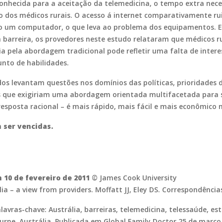
nhecida para a aceitação da telemedicina, o tempo extra nece
o dos médicos rurais. O acesso á internet comparativamente rui
como um computador, o que leva ao problema dos equipamentos. 
barreira, os provedores neste estudo relataram que médicos r
cia pela abordagem tradicional pode refletir uma falta de inter
unto de habilidades.
dos levantam questões nos domínios das políticas, prioridades 
os que exigiriam uma abordagem orientada multifacetada para 
esposta racional – é mais rápido, mais fácil e mais econômico n
 ser vencidas.
 10 de fevereiro de 2011
© James Cook University
lia – a view from providers. Moffatt JJ, Eley DS. Correspondênci
lavras-chave: Austrália, barreiras, telemedicina, telessaúde, es
urne, Austrália. Publicada em Global Family Doctor 25 de março