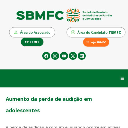
Área do Associado
Área do Candidato
TEMFC
19º CBMFC
Loja SBMFC
☰
Aumento da perda de audição em
adolescentes
A perda de audição é comum e, quando ocorre em jovens,