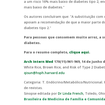
a um risco 16% mais baixo de diabetes tipo 2, 
mais baixo de diabetes."
Os autores concluíram que: "A substituição com ce
apoiam a recomendação de que a maior parte do c
diabetes tipo 2."
Para pessoas que consomem muito arroz, a sub
diabetes.
Para o resumo completo,
clique aqui
.
Arch Intern Med
170(11):961-969, 14 de junho 
White Rice, Brown Rice, and Risk of Type 2 Diab
qisun@hsph.harvard.edu
Categoria: T. Endócrino/Metabólico/Nutricional. P
de revistas.
Sinopse editada por
Dr Linda French
, Toledo, Oh
Brasileira de Medicina de Família e Comunid