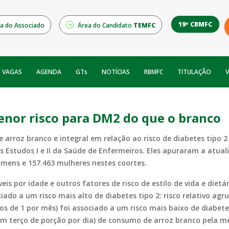
19º CBMFC
a do Associado
Área do Candidato
TEMFC
NOTÍCIAS
RBMFC
V
VAGAS
AGENDA
GTs
TITULAÇÃO
enor risco para DM2 do que o branco
arroz branco e integral em relação ao risco de diabetes tipo 
Estudos I e II da Saúde de Enfermeiros. Eles apuraram a atual
homens e 157.463 mulheres nestes coortes.
eis por idade e outros fatores de risco de estilo de vida e diet
ado a um risco mais alto de diabetes tipo 2: risco relativo ag
s de 1 por mês) foi associado a um risco mais baixo de diabetes
a um terço de porção por dia) de consumo de arroz branco pela m