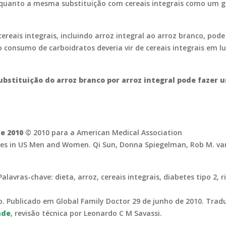
enquanto a mesma substituição com cereais integrais como um g
reais integrais, incluindo arroz integral ao arroz branco, pode 
onsumo de carboidratos deveria vir de cereais integrais em lug
stituição do arroz branco por arroz integral pode fazer u
de 2010
© 2010 para a American Medical Association
etes in US Men and Women. Qi Sun, Donna Spiegelman, Rob M. van
alavras-chave: dieta, arroz, cereais integrais, diabetes tipo 2, 
io. Publicado em Global Family Doctor 29 de junho de 2010. Tra
ade
, revisão técnica por Leonardo C M Savassi.