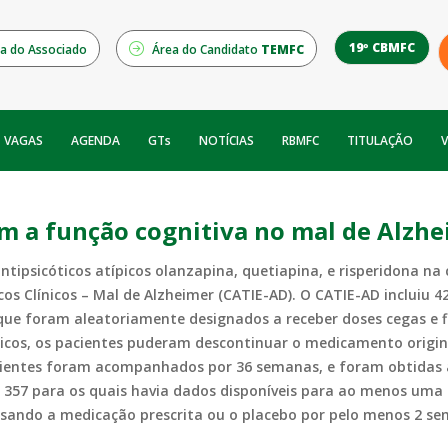
19º CBMFC
a do Associado
Área do Candidato
TEMFC
NOTÍCIAS
RBMFC
V
VAGAS
AGENDA
GTs
TITULAÇÃO
am a função cognitiva no mal de Alzh
ntipsicóticos atípicos olanzapina, quetiapina, e risperidona n
icos Clínicos – Mal de Alzheimer (CATIE-AD). O CATIE-AD incluiu
e foram aleatoriamente designados a receber doses cegas e fle
nicos, os pacientes puderam descontinuar o medicamento origi
ntes foram acompanhados por 36 semanas, e foram obtidas aval
57 para os quais havia dados disponíveis para ao menos uma m
ando a medicação prescrita ou o placebo por pelo menos 2 se