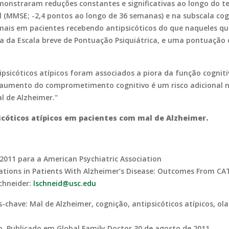
emonstraram reduções constantes e significativas ao longo do t
(MMSE; -2,4 pontos ao longo de 36 semanas) e na subscala cogn
u mais em pacientes recebendo antipsicóticos do que naqueles 
iva da Escala breve de Pontuação Psiquiátrica, e uma pontuaçã
tipsicóticos atípicos foram associados a piora da função cogn
aumento do comprometimento cognitivo é um risco adicional n
l de Alzheimer."
sicóticos atípicos em pacientes com mal de Alzheimer.
2011 para a American Psychiatric Association
cations in Patients With Alzheimer’s Disease: Outcomes From CATI
Schneider:
lschneid@usc.edu
s-chave: Mal de Alzheimer, cognição, antipsicóticos atípicos, ola
io. Publicado em Global Family Doctor 30 de agosto de 2011