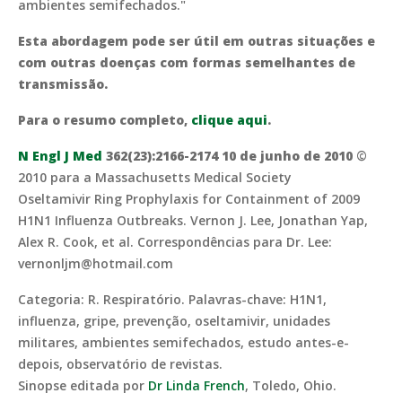
ambientes semifechados."
Esta abordagem pode ser útil em outras situações e
com outras doenças com formas semelhantes de
transmissão.
Para o resumo completo,
clique aqui
.
N Engl J Med
362(23):2166-2174 10 de junho de 2010
©
2010 para a Massachusetts Medical Society
Oseltamivir Ring Prophylaxis for Containment of 2009
H1N1 Influenza Outbreaks. Vernon J. Lee, Jonathan Yap,
Alex R. Cook, et al. Correspondências para Dr. Lee:
vernonljm@hotmail.com
Categoria: R. Respiratório. Palavras-chave: H1N1,
influenza, gripe, prevenção, oseltamivir, unidades
militares, ambientes semifechados, estudo antes-e-
depois, observatório de revistas.
Sinopse editada por
Dr Linda French
, Toledo, Ohio.