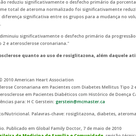
 não reduziu significativamente o desfecho primário da porc
lume total de ateroma normalizado foi significativamente reduz
r diferença significativa entre os grupos para a mudança no v
.
 diminuiu significativamente o desfecho primário da progressão
o 2 e aterosclerose coronariana."
osclerose quanto ao uso de rosiglitazona, além daquele ati
© 2010 American Heart Association
clerose Coronariana em Pacientes com Diabetes Mellitus Tipo 2 
rosclerose em Pacientes Diabéticos com Histórico de Doença Car
ências para: H C Gerstein:
gerstein@mcmaster.ca
co/Nutricional. Palavras-chave: rosiglitazona, diabetes, aterom
hio. Publicado em Global Family Doctor, 7 de maio de 2010
sileira de Medicina de Família e Comunidade
, revisão técni