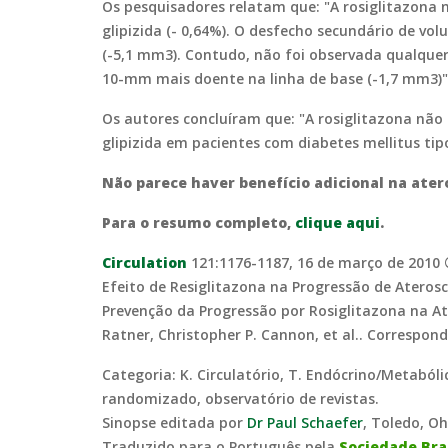
Os pesquisadores relatam que: "A rosiglitazona
glipizida (- 0,64%). O desfecho secundário de vo
(-5,1 mm3). Contudo, não foi observada qualque
10-mm mais doente na linha de base (-1,7 mm3)"
Os autores concluíram que: "A rosiglitazona não
glipizida em pacientes com diabetes mellitus tip
Não parece haver benefício adicional na ater
Para o resumo completo,
clique aqui
.
Circulation
121:1176-1187, 16 de março de 2010 
Efeito de Resiglitazona na Progressão de Ateros
Prevenção da Progressão por Rosiglitazona na Ate
Ratner, Christopher P. Cannon, et al.. Correspond
Categoria: K. Circulatório, T. Endócrino/Metabóli
randomizado, observatório de revistas.
Sinopse editada por
Dr Paul Schaefer
, Toledo, O
Traduzido para o Português pela
Sociedade Bra