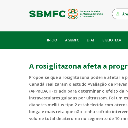
Áre
INÍCIO
EPAs
A SBMFC
BIBLIOTECA
A rosiglitazona afeta a prog
Propõe-se que a rosiglitazona poderia afetar a p
Canadá realizaram o estudo Avaliação da Prevenç
(APPROACH) criado para determinar o efeito da r
intravasculares guiadas por ultrassom. Foi um e
diabetes mellitus tipo 2 estabelecida com ater
longa e mais reta que não tenha sofrido interv
volume total de ateroma no segmento de 10-mm 