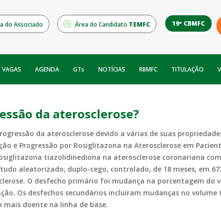
19º CBMFC
a do Associado
Área do Candidato
TEMFC
NOTÍCIAS
RBMFC
V
VAGAS
AGENDA
GTs
TITULAÇÃO
ressão da aterosclerose?
rogressão da aterosclerose devido a várias de suas propriedade
ão e Progressão por Rosiglitazona na Aterosclerose em Pacient
osiglitazona tiazolidinediona na aterosclerose coronariana co
studo aleatorizado, duplo-cego, controlado, de 18 meses, em 67
osclerose. O desfecho primário foi mudança na porcentagem do 
enção. Os desfechos secundários incluíram mudanças no volum
mais doente na linha de base.