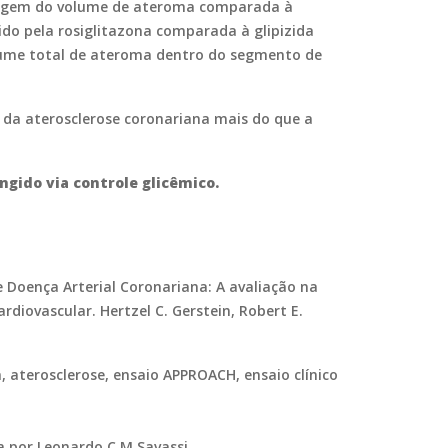
entagem do volume de ateroma comparada à
ido pela rosiglitazona comparada à glipizida
olume total de ateroma dentro do segmento de
 da aterosclerose coronariana mais do que a
ngido via controle glicêmico.
e Doença Arterial Coronariana: A avaliação na
diovascular. Hertzel C. Gerstein, Robert E.
a, aterosclerose, ensaio APPROACH, ensaio clínico
ca por Leonardo C M Savassi.