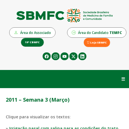
Área do Associado
Área do Candidato
TEMFC
19º CBMFC
Loja SBMFC
☰
2011 – Semana 3 (Março)
Clique para visualizar os textos:
»
Irrigação nasal com salina para as condições do trato