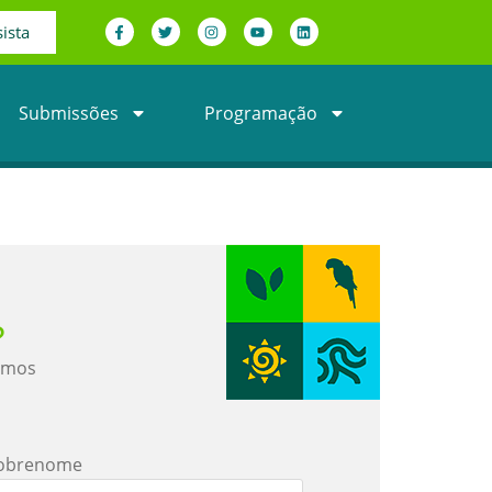
ista
Submissões
Programação
?
emos
obrenome