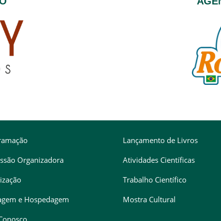
ÃO
AGÊN
ramação
Lançamento de Livros
ssão Organizadora
Atividades Científicas
ização
Trabalho Científico
agem e Hospedagem
Mostra Cultural
 Conosco