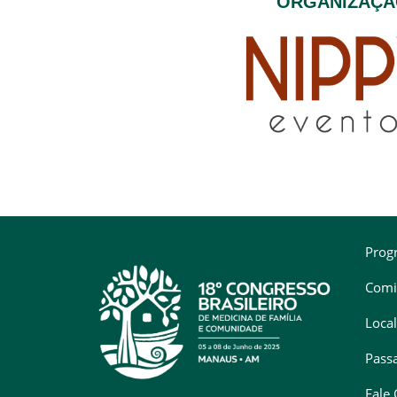
ORGANIZAÇ
Prog
Comi
Local
Pass
Fale