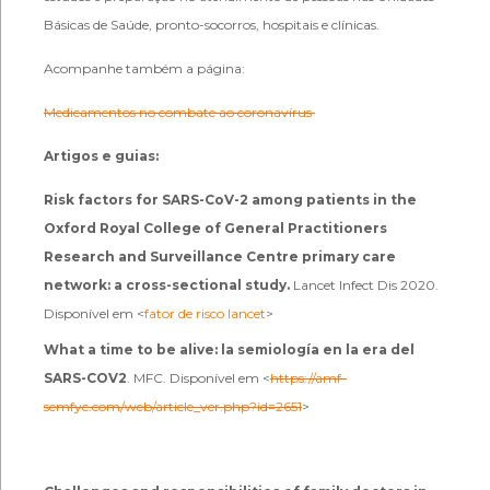
Básicas de Saúde, pronto-socorros, hospitais e clínicas.
Acompanhe também a página:
Medicamentos no combate ao coronavírus
Artigos e guias:
Risk factors for SARS-CoV-2 among patients in the
Oxford Royal College of General Practitioners
Research and Surveillance Centre primary care
network: a cross-sectional study.
Lancet Infect Dis 2020.
Disponível em <
fator de risco lancet
>
What a time to be alive: la semiología en la era del
SARS-COV2
. MFC. Disponível em <
https://amf-
semfyc.com/web/article_ver.php?id=2651
>