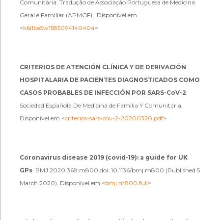
Comunitária. Tradução de Associação Portuguesa de Medicina
Geral e Familiar (APMGF). Disponível em
<
k6i1be5w1585094140404
>
CRITERIOS DE ATENCIÓN CLÍNICA Y DE DERIVACIÓN
HOSPITALARIA DE PACIENTES DIAGNOSTICADOS COMO
CASOS PROBABLES DE INFECCIÓN POR SARS-CoV-2
.
Sociedad Española De Medicina de Família Y Comunitária.
Disponível em <
criterios-sars-cov-2-20200320.pdf
>
Coronavirus disease 2019 (covid-19): a guide for UK
GPs
. BMJ 2020;368:m800 doi: 10.1136/bmj.m800 (Published 5
March 2020). Disponível em <
bmj.m800.full
>