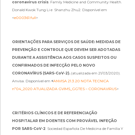
coronavirus crisis
. Family Medicine and Community Health.
Donald Kwok Tung Li e Shanzhu Zhu2. Disponível em
<
e000361.full
>
ORIENTAÇÕES PARA SERVIÇOS DE SAÚDE: MEDIDAS DE
PREVENÇÃO E CONTROLE QUE DEVEM SER ADOTADAS
DURANTE A ASSISTÊNCIA AOS CASOS SUSPEITOS OU
CONFIRMADOS DE INFECÇÃO PELO NOVO
CORONAVÍRUS (SARS-CoV-2).
(atualizada em 21/03/2020).
Anvisa. Disponível em
<
ANVISA 21.3.20 NOTA TECNICA
nº04_2020 ATUALIZADA GVIMS_GGTES – CORONAVIRUS
>
CRITÉRIOS CLÍNICOS E DE REFERENCIAÇÃO
HOSPITALAR EM DOENTES COM PROVÁVEL INFEÇÃO
POR SARS-CoV-2
. Sociedad Española De Medicina de Família Y