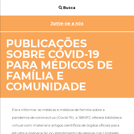
Busca
Junte-se a nós
PUBLICAÇÕES
SOBRE COVID-19
PARA MÉDICOS DE
FAMÍLIA E
COMUNIDADE
Para informar as médicas e médicos de família sobre a
pandemia de coronavírus (Covid-19), a SBMFC oferece biblioteca
virtual com material e artigos científicos de órgãos oficiais para
estudos e preparação no atendimento de pessoas nas Unidades