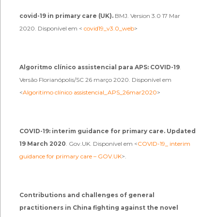
covid-19 in primary care (UK).
BMJ. Version 3.0 17 Mar
2020. Disponível em <
covid19_v3.0_web
>
Algoritmo clínico assistencial para APS: COVID-19
.
Versão Florianópolis/SC 26 março 2020. Disponível em
<
Algoritimo clínico assistencial_APS_26mar2020
>
COVID-19: interim guidance for primary care. Updated
19 March 2020
. Gov.UK. Disponível em <
COVID-19_ interim
guidance for primary care – GOV.UK
>.
Contributions and challenges of general
practitioners in China fighting against the novel