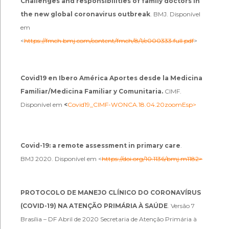
Challenges and responsibilities of family doctors in
the new global coronavirus outbreak
. BMJ. Disponível
em
<
https://fmch.bmj.com/content/fmch/8/1/e000333.full.pdf
>
Covid19 en Ibero América
Aportes desde la Medicina
Familiar/Medicina Familiar y Comunitaria.
CIMF.
Disponível em
<
Covid19_CIMF-WONCA.18.04.20zoomEsp>
Covid-19: a remote assessment in primary care
.
BMJ
2020. Disponível em <
https://doi.org/10.1136/bmj.m1182>
PROTOCOLO DE MANEJO CLÍNICO DO CORONAVÍRUS
(COVID-19) NA ATENÇÃO PRIMÁRIA À SAÚDE
. Versão 7
Brasília – DF Abril de 2020 Secretaria de Atenção Primária à