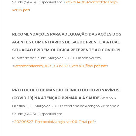
Saúde (SAPS). Disponível em <
20200408-ProtocoloManejo-
ver07.pdf
>
RECOMENDAÇÕES PARA ADEQUAÇÃO DAS AÇÕES DOS
AGENTES COMUNITÁRIOS DE SAÚDE FRENTE À ATUAL
SITUAÇÃO EPIDEMIOLÓGICA REFERENTE AO COVID-19
.
Ministério da Saúde. Março de 2020. Disponível em
<
Recomendacoes_ACS_COVID19_ver001_final.pdf.pdf
>
PROTOCOLO DE MANEJO CLÍNICO DO CORONAVÍRUS
(COVID-19) NA ATENÇÃO PRIMÁRIA À SAÚDE.
Versão 6
Brasília – DF Março de 2020 Secretaria de Atenção Primária à
Saúde (SAPS). Disponível em
<
20200327_ProtocoloManejo_ver06_Final.pdf
>