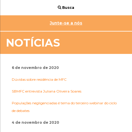
Busca
Junte-se a nós
NOTÍCIAS
6 de novembro de 2020
Dúvidas sobre residência de MFC
SBMFC entrevista Juliana Oliveira Soares
Populações negligenciadas é tema do terceiro webinar do ciclo
de debates
4 de novembro de 2020