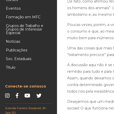
De fato, como afirmou Wil
os homens dos animais”. 
Eventos
simbolismo e, ao mesmo t
Formação em MFC
Poucas vezes, porém, a vi
Grupos de Trabalho e
Grupos de Interesse
o consumo e que, ao mesm
Especial
muito bem para inúmeros p
Notícias
Uma das coisas que mais 
Publicações
“tratamento precoce” para
Soc. Estaduais
A discussão aqui não é s
Título
remédio para tudo e para 
Assim, quando deixamos d
contra determinado govern
Conecte-se conosco
todos nós pela inexistênc
Desejarmos que um medica
sociais! O que funciona ne
Avenida Franklin Roosevelt, 39 -
Sala 1311