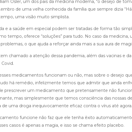
liam Osler, um dos pais da medicina moderna, “o desejo de tom
Lembro de uma velha conhecida da família que sempre dizia “H
empo, uma visão muito simplista.
da e a saúde em especial podem ser tratadas de forma tão simp
o tempo, oferece “soluções” para tudo. No caso da medicina, 
roblemas, o que ajuda a reforçar ainda mais a sua aura de magi
tem chamado a atenção dessa pandemia, além das vacinas e da 
 Covid.
e esses medicamentos funcionam ou não, mas sobre o desejo qu
tudo há remédio, infelizmente temos que admitir que ainda enfr
e prescrever um medicamento que pretensamente não funciona, 
ante, mas simplesmente que temos consciência das nossas deficiê
ia de uma droga inequivocamente eficaz contra o vírus até agora
mento funcione não faz que ele tenha êxito automaticamente.
sses casos é apenas a magia, e isso se chama efeito placebo.