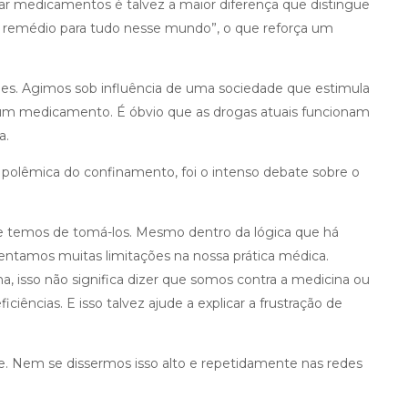
ar medicamentos é talvez a maior diferença que distingue
á remédio para tudo nesse mundo”, o que reforça um
les. Agimos sob influência de uma sociedade que estimula
um medicamento. É óbvio que as drogas atuais funcionam
a.
polêmica do confinamento, foi o intenso debate sobre o
e temos de tomá-los. Mesmo dentro da lógica que há
entamos muitas limitações na nossa prática médica.
isso não significa dizer que somos contra a medicina ou
ncias. E isso talvez ajude a explicar a frustração de
.
 Nem se dissermos isso alto e repetidamente nas redes