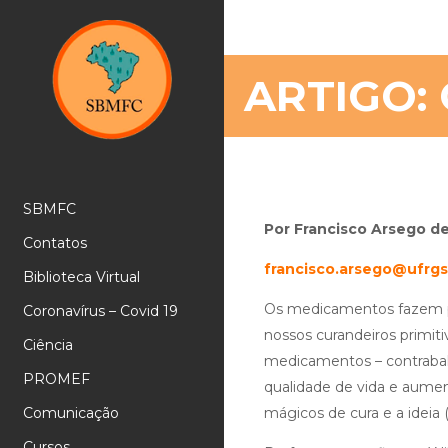
ARTIGO:
SBMFC
Por Francisco Arsego de
Contatos
francisco.arsego@ufrgs
Biblioteca Virtual
Os medicamentos fazem pa
Coronavírus – Covid 19
nossos curandeiros primit
Ciência
medicamentos – contraba
PROMEF
qualidade de vida e aumen
Comunicação
mágicos de cura e a ideia
Cursos